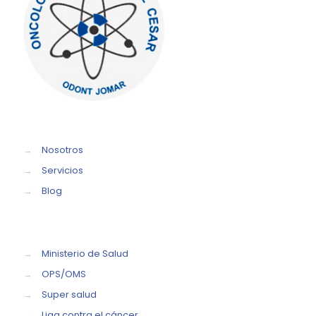
→
Nosotros
→
Servicios
→
Blog
→
Ministerio de Salud
→
OPS/OMS
→
Super salud
→
Liga contra el cáncer