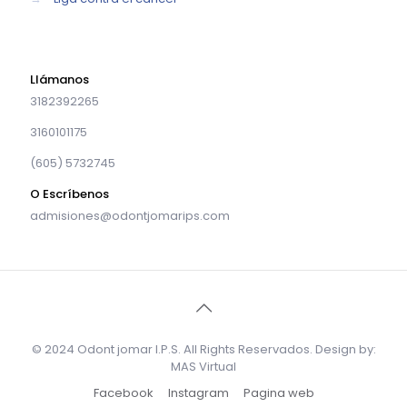
Llámanos
3182392265
3160101175
(605) 5732745
O Escríbenos
admisiones@odontjomarips.com
© 2024 Odont jomar I.P.S. All Rights Reservados. Design by:
MAS Virtual
Facebook
Instagram
Pagina web